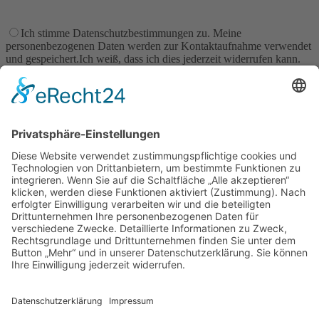
Ich stimme Datenschutzbestimmungen zu. Meine
personenbezogenen Daten werden zur Kontaktaufnahme verwendet
und gespeichert.Ich weiß, dass ich dies jederzeit widerrufen kann.
Senden
Betriebsurlaub
Süße Sommerpause – wir machen Betriebsurlaub
bis 29.08.2025
Zeit zum Durchatmen, Kraft tanken und neue Ideen backen.
Wichtig:
In dieser Zeit können
keine Bestellungen bearbeitet
oder versendet
werden.
Bestellungen sind weiter möglich – der Versand erfolgt wieder
ab 01.09.2025.