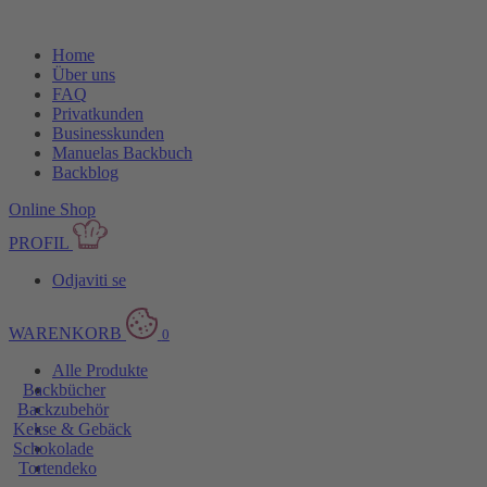
Home
Über uns
FAQ
Privatkunden
Businesskunden
Manuelas Backbuch
Backblog
Online Shop
PROFIL
Odjaviti se
WARENKORB
0
Alle Produkte
Backbücher
Backzubehör
Kekse & Gebäck
Schokolade
Tortendeko