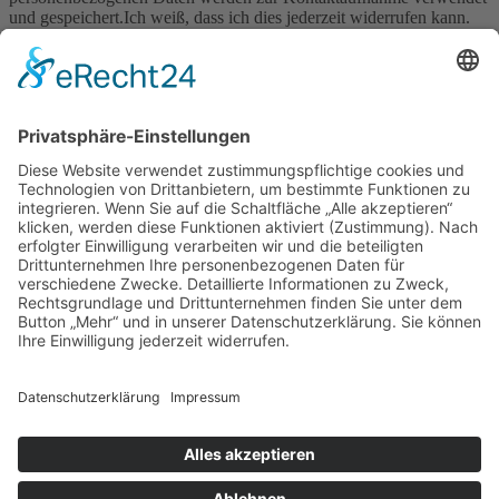
und gespeichert.Ich weiß, dass ich dies jederzeit widerrufen kann.
Senden
Betriebsurlaub
Süße Sommerpause – wir machen Betriebsurlaub
bis 29.08.2025
Zeit zum Durchatmen, Kraft tanken und neue Ideen backen.
Wichtig:
In dieser Zeit können
keine Bestellungen bearbeitet
oder versendet
werden.
Bestellungen sind weiter möglich – der Versand erfolgt wieder
ab 01.09.2025.
Ab Montag, 01. September 2025
starten wir wieder mit frischer
Energie und kümmern uns um Ihre Aufträge.