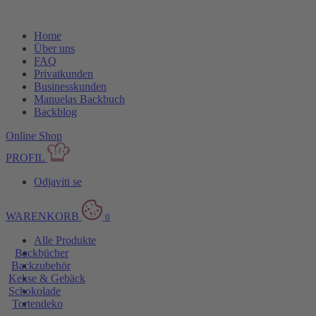
Home
Über uns
FAQ
Privatkunden
Businesskunden
Manuelas Backbuch
Backblog
Online Shop
PROFIL
Odjaviti se
WARENKORB
0
Alle Produkte
Backbücher
Backzubehör
Kekse & Gebäck
Schokolade
Tortendeko